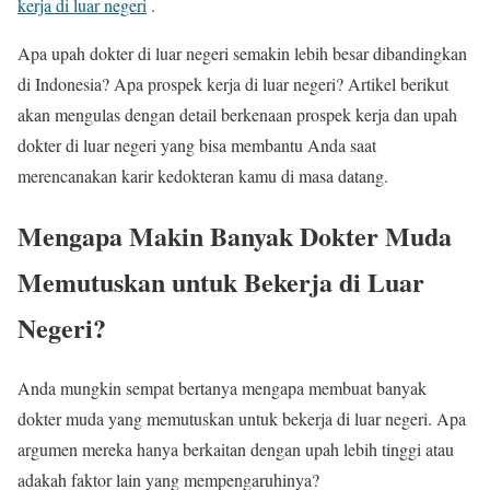
kerja di luar negeri
.
Apa upah dokter di luar negeri semakin lebih besar dibandingkan
di Indonesia? Apa prospek kerja di luar negeri? Artikel berikut
akan mengulas dengan detail berkenaan prospek kerja dan upah
dokter di luar negeri yang bisa membantu Anda saat
merencanakan karir kedokteran kamu di masa datang.
Mengapa Makin Banyak Dokter Muda
Memutuskan untuk Bekerja di Luar
Negeri?
Anda mungkin sempat bertanya mengapa membuat banyak
dokter muda yang memutuskan untuk bekerja di luar negeri. Apa
argumen mereka hanya berkaitan dengan upah lebih tinggi atau
adakah faktor lain yang mempengaruhinya?