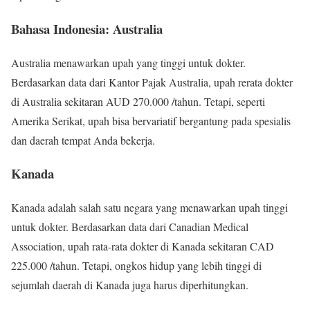
Bahasa Indonesia: Australia
Australia menawarkan upah yang tinggi untuk dokter.
Berdasarkan data dari Kantor Pajak Australia, upah rerata dokter
di Australia sekitaran AUD 270.000 /tahun. Tetapi, seperti
Amerika Serikat, upah bisa bervariatif bergantung pada spesialis
dan daerah tempat Anda bekerja.
Kanada
Kanada adalah salah satu negara yang menawarkan upah tinggi
untuk dokter. Berdasarkan data dari Canadian Medical
Association, upah rata-rata dokter di Kanada sekitaran CAD
225.000 /tahun. Tetapi, ongkos hidup yang lebih tinggi di
sejumlah daerah di Kanada juga harus diperhitungkan.