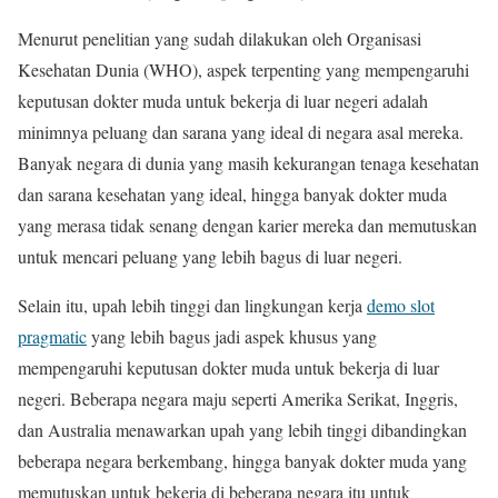
Menurut penelitian yang sudah dilakukan oleh Organisasi
Kesehatan Dunia (WHO), aspek terpenting yang mempengaruhi
keputusan dokter muda untuk bekerja di luar negeri adalah
minimnya peluang dan sarana yang ideal di negara asal mereka.
Banyak negara di dunia yang masih kekurangan tenaga kesehatan
dan sarana kesehatan yang ideal, hingga banyak dokter muda
yang merasa tidak senang dengan karier mereka dan memutuskan
untuk mencari peluang yang lebih bagus di luar negeri.
Selain itu, upah lebih tinggi dan lingkungan kerja
demo slot
pragmatic
yang lebih bagus jadi aspek khusus yang
mempengaruhi keputusan dokter muda untuk bekerja di luar
negeri. Beberapa negara maju seperti Amerika Serikat, Inggris,
dan Australia menawarkan upah yang lebih tinggi dibandingkan
beberapa negara berkembang, hingga banyak dokter muda yang
memutuskan untuk bekerja di beberapa negara itu untuk